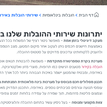
דף הבית
>
הובלות בינלאומיות
>
שירותי הובלות באירו
יתרונות שירותי ההובלות שלנו ב
מעקב דיגיטלי בזמן אמת
– מאפשר ניטור רציף של המשלוח בכל רגע נת
באמצעות חיישנים חכמים ניתן לעקוב אחר מיקום המטען, מצב הטמפר
ולהעניק ללקוחותינו עדכונים מדויקים על סטטוס ההובלה.
מערכת בקרת טמפרטורה מתקדמת
– משמשת להבטחת תנאים אופטי
הובלה בקירור
מטענים רגישים כמו תרופות, מוצרי מזון ואלקטרוניקה. 
באירופה, ומבטיח שהמטען יישמר באיכות הגבוהה ביותר לכל אורך הד
תכנון מסלולים חכם מבוסס על מערכות בינה מלאכותית
המנתחות נת
עומסי תנועה וגורמים סביבתיים נוספים. באירופה, התכנון המדויק מאפ
וצמצום פליטות מזהמות, תוך שמירה על עמידה בלוחות זמנים צפופים
צוות מקצועי ומנוסה
– בעל ניסיון עשיר בתחום ההובלה והלוגיסטיקה,